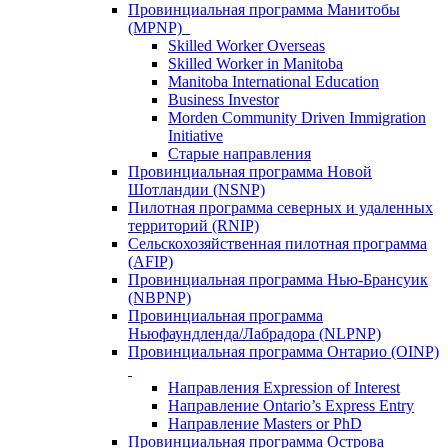
Провинциальная программа Манитобы
(MPNP)
Skilled Worker Overseas
Skilled Worker in Manitoba
Manitoba International Education
Business Investor
Morden Community Driven Immigration
Initiative
Старые направления
Провинциальная программа Новой
Шотландии (NSNP)
Пилотная программа северных и удаленных
территорий (RNIP)
Сельскохозяйственная пилотная программа
(AFIP)
Провинциальная программа Нью-Брансуик
(NBPNP)
Провинциальная программа
Ньюфаундленда/Лабрадора (NLPNP)
Провинциальная программа Онтарио (OINP)
Направления Expression of Interest
Направление Ontario’s Express Entry
Направление Masters or PhD
Провинциальная программа Острова