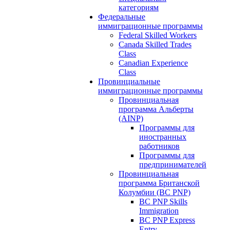
категориям
Федеральные
иммиграционные программы
Federal Skilled Workers
Canada Skilled Trades
Class
Canadian Experience
Class
Провинциальные
иммиграционные программы
Провинциальная
программа Альберты
(AINP)
Программы для
иностранных
работников
Программы для
предпринимателей
Провинциальная
программа Британской
Колумбии (BC PNP)
BC PNP Skills
Immigration
BC PNP Express
Entry