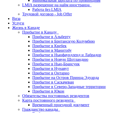
Минимальная зарплата по провинциям
LMIA разрешение на найм иностранца
Работа без LMIA
Трудовой договор - Job Offer
Виза
Услуги
Жизнь в Канаде
Прибытие в Канаду
Прибытие в Альберту
Прибытие в Британскую Колумбию
Прибытие в Квебек
Прибытие в Манитобу
Прибытие в Ньюфаундленд и Лабрадор
Прибытие в Новую Шотландию
Прибытие в Нью-Брансуик
Прибытие в Нунавут
Прибытие в Онтарио
Прибытие на Остров Принца Эдуарда
Прибытие в Саскачеван
Прибытие в Северо-Западные территории
Прибытие в Юкон
Обязательства постоянных резидентов
Карта постоянного резидента
Временный проездной документ
Гражданство канады