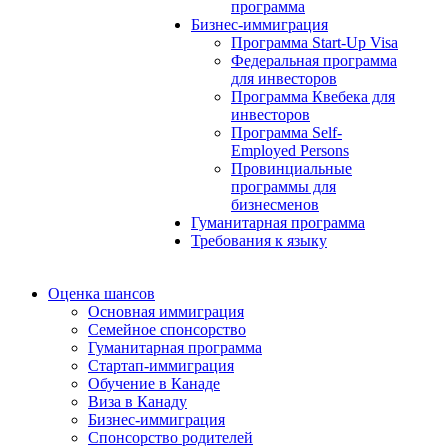
программа
Бизнес-иммиграция
Программа Start-Up Visa
Федеральная программа
для инвесторов
Программа Квебека для
инвесторов
Программа Self-
Employed Persons
Провинциальные
программы для
бизнесменов
Гуманитарная программа
Требования к языку
Оценка шансов
Основная иммиграция
Семейное спонсорство
Гуманитарная программа
Стартап-иммиграция
Обучение в Канаде
Виза в Канаду
Бизнес-иммиграция
Спонсорство родителей