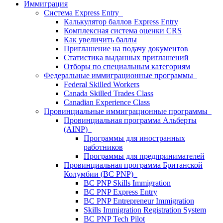
Иммиграция
Система Express Entry
Калькулятор баллов Express Entry
Комплексная система оценки CRS
Как увеличить баллы
Приглашение на подачу документов
Статистика выданных приглашений
Отборы по специальным категориям
Федеральные иммиграционные программы
Federal Skilled Workers
Canada Skilled Trades Class
Canadian Experience Class
Провинциальные иммиграционные программы
Провинциальная программа Альберты
(AINP)
Программы для иностранных
работников
Программы для предпринимателей
Провинциальная программа Британской
Колумбии (BC PNP)
BC PNP Skills Immigration
BC PNP Express Entry
BC PNP Entrepreneur Immigration
Skills Immigration Registration System
BC PNP Tech Pilot