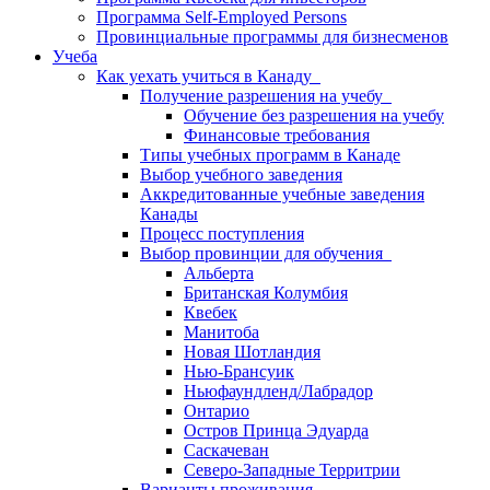
Программа Self-Employed Persons
Провинциальные программы для бизнесменов
Учеба
Как уехать учиться в Канаду
Получение разрешения на учебу
Обучение без разрешения на учебу
Финансовые требования
Типы учебных программ в Канаде
Выбор учебного заведения
Аккредитованные учебные заведения
Канады
Процесс поступления
Выбор провинции для обучения
Альберта
Британская Колумбия
Квебек
Манитоба
Новая Шотландия
Нью-Брансуик
Ньюфаундленд/Лабрадор
Онтарио
Остров Принца Эдуарда
Саскачеван
Северо-Западные Территрии
Варианты проживания