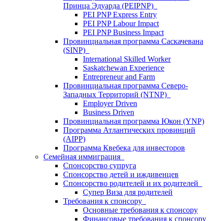
Принца Эдуарда (PEIPNP)
PEI PNP Express Entry
PEI PNP Labour Impact
PEI PNP Business Impact
Провинциальная программа Саскачевана
(SINP)
International Skilled Worker
Saskatchewan Experience
Entrepreneur and Farm
Провинциальная программа Северо-
Западных Территорий (NTNP)
Employer Driven
Business Driven
Провинциальная программа Юкон (YNP)
Программа Атлантических провинций
(AIPP)
Программа Квебека для инвесторов
Семейная иммиграция
Спонсорство супруга
Спонсорство детей и иждивенцев
Спонсорство родителей и их родителей
Супер Виза для родителей
Требования к спонсору
Основные требования к спонсору
Финансовые требования к спонсору