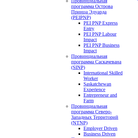
Провинциальная
программа Острова
Принца Эдуарда
(PEIPNP)
PEI PNP Express
Entry
PEI PNP Labour
Impact
PEI PNP Business
Impact
Провинциальная
программа Саскачевана
(SINP)
International Skilled
Worker
Saskatchewan
Experience
Entrepreneur and
Farm
Провинциальная
программа Северо-
Западных Территорий
(NTNP)
Employer Driven
Business Driven