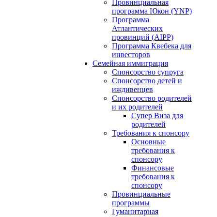
Провинциальная
программа Юкон (YNP)
Программа
Атлантических
провинций (AIPP)
Программа Квебека для
инвесторов
Семейная иммиграция
Спонсорство супруга
Спонсорство детей и
иждивенцев
Спонсорство родителей
и их родителей
Супер Виза для
родителей
Требования к спонсору
Основные
требования к
спонсору
Финансовые
требования к
спонсору
Провинциальные
программы
Гуманитарная