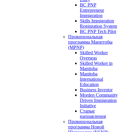
BC PNP
Entrepreneur
Immigration
Skills Immigration
Registration System
BC PNP Tech Pilot
Провинциальная
программа Манитобы
(MPNP)
Skilled Worker
Overseas
Skilled Worker in
Manitoba
Manitoba
International
Education
Business Investor
Morden Community
Driven Immigration
Initiative
Старые
направления
Провинциальная
программа Новой