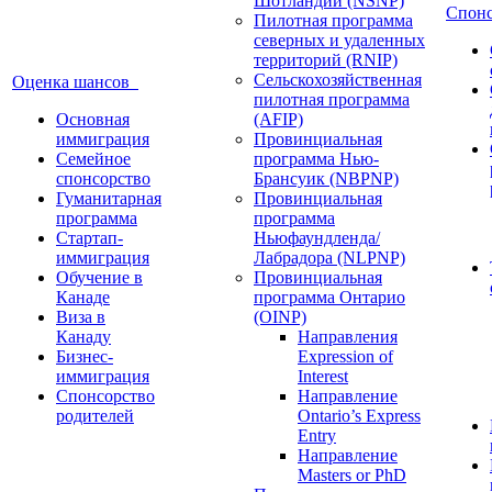
Шотландии (NSNP)
Спон
Пилотная программа
северных и удаленных
территорий (RNIP)
Сельскохозяйственная
Оценка шансов
пилотная программа
Основная
(AFIP)
иммиграция
Провинциальная
Семейное
программа Нью-
спонсорство
Брансуик (NBPNP)
Гуманитарная
Провинциальная
программа
программа
Стартап-
Ньюфаундленда/
иммиграция
Лабрадора (NLPNP)
Обучение в
Провинциальная
Канаде
программа Онтарио
Виза в
(OINP)
Канаду
Направления
Бизнес-
Expression of
иммиграция
Interest
Спонсорство
Направление
родителей
Ontario’s Express
Entry
Направление
Masters or PhD