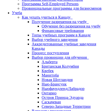
Программа Self-Employed Persons
Провинциальные программы для бизнесменов
Учеба
Как уехать учиться в Канаду
Получение разрешения на учебу
Обучение без разрешения на учебу
Финансовые требования
Типы учебных программ в Канаде
Выбор учебного заведения
Аккредитованные учебные заведения
Канады
Процесс поступления
Выбор провинции для обучения
Альберта
Британская Колумбия
Квебек
Манитоба
Новая Шотландия
Нью-Брансуик
Ньюфаундленд/Лабрадор
Онтарио
Остров Принца Эдуарда
Саскачеван
Северо-Западные Территрии
Варианты проживания