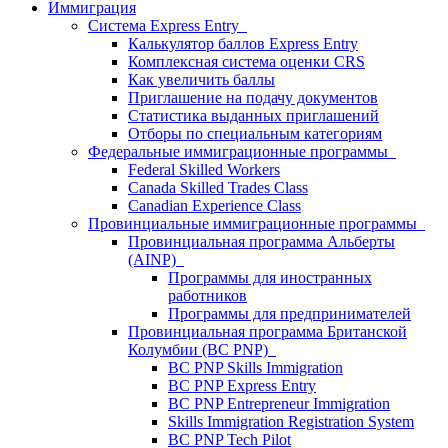
Иммиграция
Система Express Entry
Калькулятор баллов Express Entry
Комплексная система оценки CRS
Как увеличить баллы
Приглашение на подачу документов
Статистика выданных приглашений
Отборы по специальным категориям
Федеральные иммиграционные программы
Federal Skilled Workers
Canada Skilled Trades Class
Canadian Experience Class
Провинциальные иммиграционные программы
Провинциальная программа Альберты
(AINP)
Программы для иностранных
работников
Программы для предпринимателей
Провинциальная программа Британской
Колумбии (BC PNP)
BC PNP Skills Immigration
BC PNP Express Entry
BC PNP Entrepreneur Immigration
Skills Immigration Registration System
BC PNP Tech Pilot