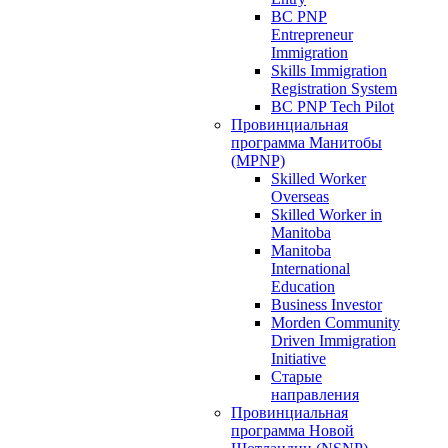
BC PNP
Entrepreneur
Immigration
Skills Immigration
Registration System
BC PNP Tech Pilot
Провинциальная
программа Манитобы
(MPNP)
Skilled Worker
Overseas
Skilled Worker in
Manitoba
Manitoba
International
Education
Business Investor
Morden Community
Driven Immigration
Initiative
Старые
направления
Провинциальная
программа Новой