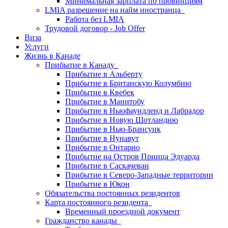
Минимальная зарплата по провинциям
LMIA разрешение на найм иностранца
Работа без LMIA
Трудовой договор - Job Offer
Виза
Услуги
Жизнь в Канаде
Прибытие в Канаду
Прибытие в Альберту
Прибытие в Британскую Колумбию
Прибытие в Квебек
Прибытие в Манитобу
Прибытие в Ньюфаундленд и Лабрадор
Прибытие в Новую Шотландию
Прибытие в Нью-Брансуик
Прибытие в Нунавут
Прибытие в Онтарио
Прибытие на Остров Принца Эдуарда
Прибытие в Саскачеван
Прибытие в Северо-Западные территории
Прибытие в Юкон
Обязательства постоянных резидентов
Карта постоянного резидента
Временный проездной документ
Гражданство канады