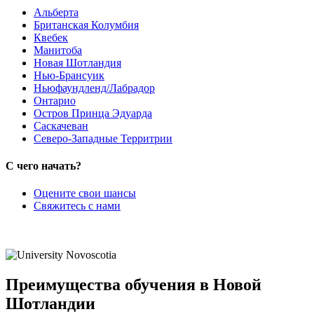
Альберта
Британская Колумбия
Квебек
Манитоба
Новая Шотландия
Нью-Брансуик
Ньюфаундленд/Лабрадор
Онтарио
Остров Принца Эдуарда
Саскачеван
Северо-Западные Территрии
С чего начать?
Оцените свои шансы
Свяжитесь с нами
Преимущества обучения в Новой
Шотландии