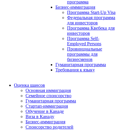
программа
Бизнес-иммиграция
Программа Start-Up Visa
Федеральная программа
для инвесторов
Программа Квебека для
инвесторов
Программа Self-
Employed Persons
Провинциальные
программы для
бизнесменов
Гуманитарная программа
Требования к языку
Оценка шансов
Основная иммиграция
Семейное спонсорство
Гуманитарная программа
Стартап-иммиграция
Обучение в Канаде
Виза в Канаду
Бизнес-иммиграция
Спонсорство родителей