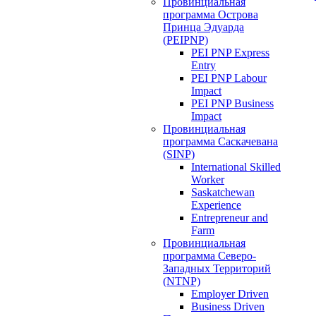
Провинциальная
программа Острова
Принца Эдуарда
(PEIPNP)
PEI PNP Express
Entry
PEI PNP Labour
Impact
PEI PNP Business
Impact
Провинциальная
программа Саскачевана
(SINP)
International Skilled
Worker
Saskatchewan
Experience
Entrepreneur and
Farm
Провинциальная
программа Северо-
Западных Территорий
(NTNP)
Employer Driven
Business Driven