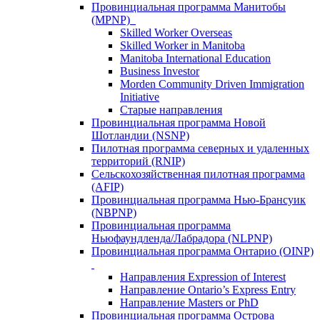
Провинциальная программа Манитобы
(MPNP)
Skilled Worker Overseas
Skilled Worker in Manitoba
Manitoba International Education
Business Investor
Morden Community Driven Immigration
Initiative
Старые направления
Провинциальная программа Новой
Шотландии (NSNP)
Пилотная программа северных и удаленных
территорий (RNIP)
Сельскохозяйственная пилотная программа
(AFIP)
Провинциальная программа Нью-Брансуик
(NBPNP)
Провинциальная программа
Ньюфаундленда/Лабрадора (NLPNP)
Провинциальная программа Онтарио (OINP)
Направления Expression of Interest
Направление Ontario’s Express Entry
Направление Masters or PhD
Провинциальная программа Острова