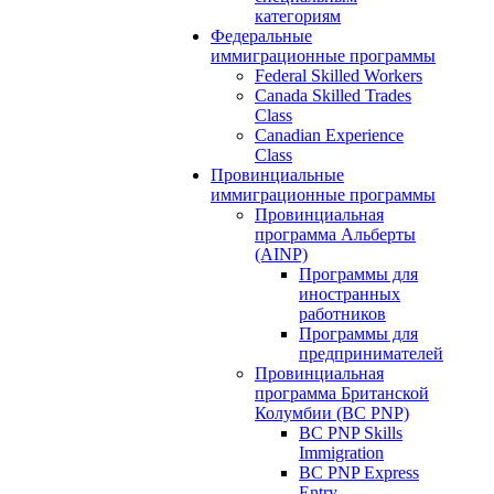
категориям
Федеральные
иммиграционные программы
Federal Skilled Workers
Canada Skilled Trades
Class
Canadian Experience
Class
Провинциальные
иммиграционные программы
Провинциальная
программа Альберты
(AINP)
Программы для
иностранных
работников
Программы для
предпринимателей
Провинциальная
программа Британской
Колумбии (BC PNP)
BC PNP Skills
Immigration
BC PNP Express
Entry