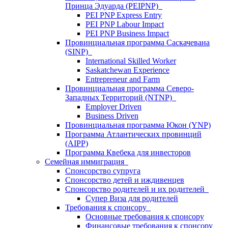
Принца Эдуарда (PEIPNP)
PEI PNP Express Entry
PEI PNP Labour Impact
PEI PNP Business Impact
Провинциальная программа Саскачевана
(SINP)
International Skilled Worker
Saskatchewan Experience
Entrepreneur and Farm
Провинциальная программа Северо-
Западных Территорий (NTNP)
Employer Driven
Business Driven
Провинциальная программа Юкон (YNP)
Программа Атлантических провинций
(AIPP)
Программа Квебека для инвесторов
Семейная иммиграция
Спонсорство супруга
Спонсорство детей и иждивенцев
Спонсорство родителей и их родителей
Супер Виза для родителей
Требования к спонсору
Основные требования к спонсору
Финансовые требования к спонсору