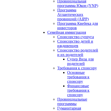
Провинциальная
программа Юкон (YNP)
Программа
Атлантических
провинций (AIPP)
Программа Квебека для
инвесторов
Семейная иммиграция
Спонсорство супруга
Спонсорство детей и
иждивенцев
Спонсорство родителей
и их родителей
Супер Виза для
родителей
Требования к спонсору
Основные
требования к
спонсору
Финансовые
требования к
спонсору
Провинциальные
программы
Гуманитарная