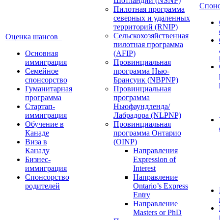
Шотландии (NSNP)
Спон
Пилотная программа
северных и удаленных
территорий (RNIP)
Сельскохозяйственная
Оценка шансов
пилотная программа
Основная
(AFIP)
иммиграция
Провинциальная
Семейное
программа Нью-
спонсорство
Брансуик (NBPNP)
Гуманитарная
Провинциальная
программа
программа
Стартап-
Ньюфаундленда/
иммиграция
Лабрадора (NLPNP)
Обучение в
Провинциальная
Канаде
программа Онтарио
Виза в
(OINP)
Канаду
Направления
Бизнес-
Expression of
иммиграция
Interest
Спонсорство
Направление
родителей
Ontario’s Express
Entry
Направление
Masters or PhD