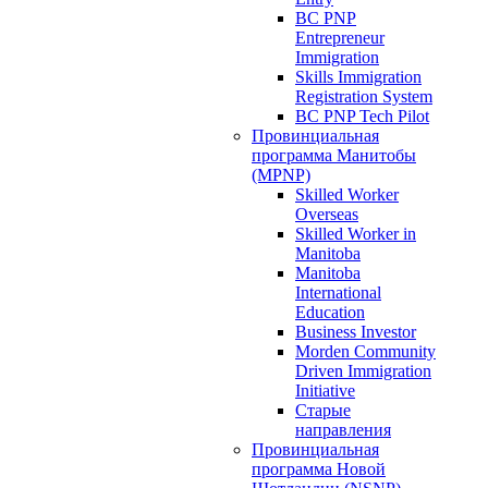
BC PNP
Entrepreneur
Immigration
Skills Immigration
Registration System
BC PNP Tech Pilot
Провинциальная
программа Манитобы
(MPNP)
Skilled Worker
Overseas
Skilled Worker in
Manitoba
Manitoba
International
Education
Business Investor
Morden Community
Driven Immigration
Initiative
Старые
направления
Провинциальная
программа Новой