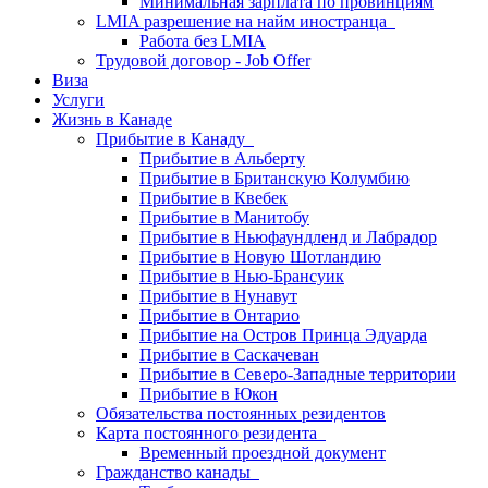
Минимальная зарплата по провинциям
LMIA разрешение на найм иностранца
Работа без LMIA
Трудовой договор - Job Offer
Виза
Услуги
Жизнь в Канаде
Прибытие в Канаду
Прибытие в Альберту
Прибытие в Британскую Колумбию
Прибытие в Квебек
Прибытие в Манитобу
Прибытие в Ньюфаундленд и Лабрадор
Прибытие в Новую Шотландию
Прибытие в Нью-Брансуик
Прибытие в Нунавут
Прибытие в Онтарио
Прибытие на Остров Принца Эдуарда
Прибытие в Саскачеван
Прибытие в Северо-Западные территории
Прибытие в Юкон
Обязательства постоянных резидентов
Карта постоянного резидента
Временный проездной документ
Гражданство канады