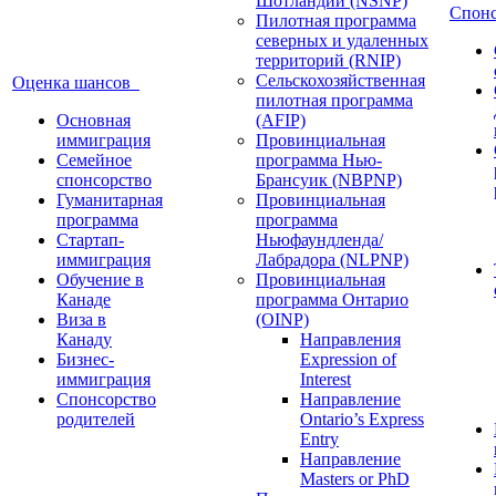
Шотландии (NSNP)
Спон
Пилотная программа
северных и удаленных
территорий (RNIP)
Сельскохозяйственная
Оценка шансов
пилотная программа
Основная
(AFIP)
иммиграция
Провинциальная
Семейное
программа Нью-
спонсорство
Брансуик (NBPNP)
Гуманитарная
Провинциальная
программа
программа
Стартап-
Ньюфаундленда/
иммиграция
Лабрадора (NLPNP)
Обучение в
Провинциальная
Канаде
программа Онтарио
Виза в
(OINP)
Канаду
Направления
Бизнес-
Expression of
иммиграция
Interest
Спонсорство
Направление
родителей
Ontario’s Express
Entry
Направление
Masters or PhD