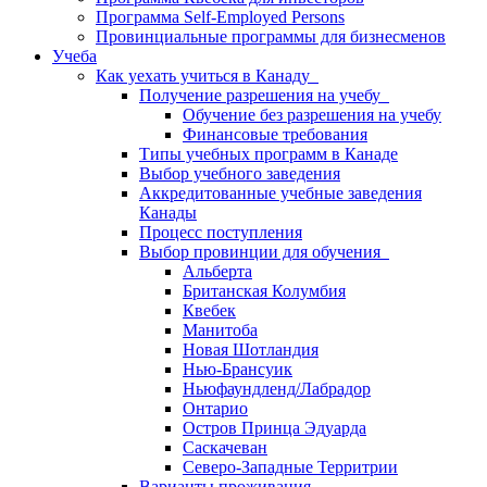
Программа Self-Employed Persons
Провинциальные программы для бизнесменов
Учеба
Как уехать учиться в Канаду
Получение разрешения на учебу
Обучение без разрешения на учебу
Финансовые требования
Типы учебных программ в Канаде
Выбор учебного заведения
Аккредитованные учебные заведения
Канады
Процесс поступления
Выбор провинции для обучения
Альберта
Британская Колумбия
Квебек
Манитоба
Новая Шотландия
Нью-Брансуик
Ньюфаундленд/Лабрадор
Онтарио
Остров Принца Эдуарда
Саскачеван
Северо-Западные Территрии
Варианты проживания