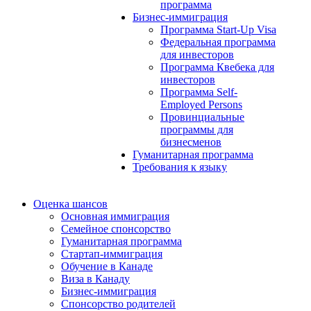
программа
Бизнес-иммиграция
Программа Start-Up Visa
Федеральная программа
для инвесторов
Программа Квебека для
инвесторов
Программа Self-
Employed Persons
Провинциальные
программы для
бизнесменов
Гуманитарная программа
Требования к языку
Оценка шансов
Основная иммиграция
Семейное спонсорство
Гуманитарная программа
Стартап-иммиграция
Обучение в Канаде
Виза в Канаду
Бизнес-иммиграция
Спонсорство родителей