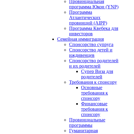
Провинциальная
программа Юкон (YNP)
Программа
Атлантических
провинций (AIPP)
Программа Квебека для
инвесторов
Семейная иммиграция
Спонсорство супруга
Спонсорство детей и
иждивенцев
Спонсорство родителей
и их родителей
Супер Виза для
родителей
Требования к спонсору
Основные
требования к
спонсору
Финансовые
требования к
спонсору
Провинциальные
программы
Гуманитарная