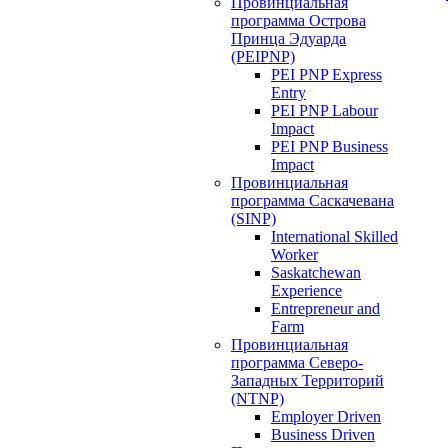
Провинциальная
программа Острова
Принца Эдуарда
(PEIPNP)
PEI PNP Express
Entry
PEI PNP Labour
Impact
PEI PNP Business
Impact
Провинциальная
программа Саскачевана
(SINP)
International Skilled
Worker
Saskatchewan
Experience
Entrepreneur and
Farm
Провинциальная
программа Северо-
Западных Территорий
(NTNP)
Employer Driven
Business Driven