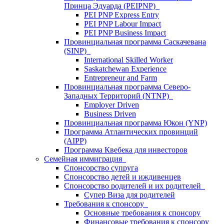
Принца Эдуарда (PEIPNP)
PEI PNP Express Entry
PEI PNP Labour Impact
PEI PNP Business Impact
Провинциальная программа Саскачевана
(SINP)
International Skilled Worker
Saskatchewan Experience
Entrepreneur and Farm
Провинциальная программа Северо-
Западных Территорий (NTNP)
Employer Driven
Business Driven
Провинциальная программа Юкон (YNP)
Программа Атлантических провинций
(AIPP)
Программа Квебека для инвесторов
Семейная иммиграция
Спонсорство супруга
Спонсорство детей и иждивенцев
Спонсорство родителей и их родителей
Супер Виза для родителей
Требования к спонсору
Основные требования к спонсору
Финансовые требования к спонсору