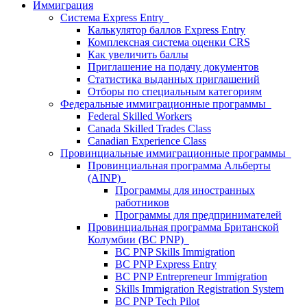
Иммиграция
Система Express Entry
Калькулятор баллов Express Entry
Комплексная система оценки CRS
Как увеличить баллы
Приглашение на подачу документов
Статистика выданных приглашений
Отборы по специальным категориям
Федеральные иммиграционные программы
Federal Skilled Workers
Canada Skilled Trades Class
Canadian Experience Class
Провинциальные иммиграционные программы
Провинциальная программа Альберты
(AINP)
Программы для иностранных
работников
Программы для предпринимателей
Провинциальная программа Британской
Колумбии (BC PNP)
BC PNP Skills Immigration
BC PNP Express Entry
BC PNP Entrepreneur Immigration
Skills Immigration Registration System
BC PNP Tech Pilot