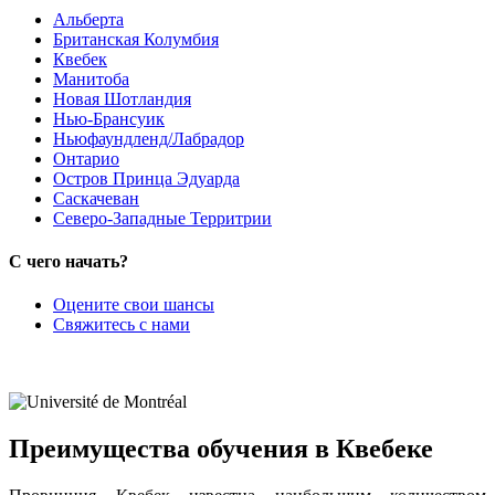
Альберта
Британская Колумбия
Квебек
Манитоба
Новая Шотландия
Нью-Брансуик
Ньюфаундленд/Лабрадор
Онтарио
Остров Принца Эдуарда
Саскачеван
Северо-Западные Территрии
С чего начать?
Оцените свои шансы
Свяжитесь с нами
Преимущества обучения в Квебеке