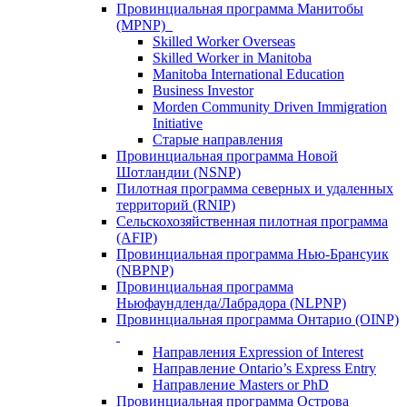
Провинциальная программа Манитобы
(MPNP)
Skilled Worker Overseas
Skilled Worker in Manitoba
Manitoba International Education
Business Investor
Morden Community Driven Immigration
Initiative
Старые направления
Провинциальная программа Новой
Шотландии (NSNP)
Пилотная программа северных и удаленных
территорий (RNIP)
Сельскохозяйственная пилотная программа
(AFIP)
Провинциальная программа Нью-Брансуик
(NBPNP)
Провинциальная программа
Ньюфаундленда/Лабрадора (NLPNP)
Провинциальная программа Онтарио (OINP)
Направления Expression of Interest
Направление Ontario’s Express Entry
Направление Masters or PhD
Провинциальная программа Острова