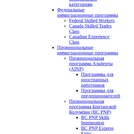
категориям
Федеральные
иммиграционные программы
Federal Skilled Workers
Canada Skilled Trades
Class
Canadian Experience
Class
Провинциальные
иммиграционные программы
Провинциальная
программа Альберты
(AINP)
Программы для
иностранных
работников
Программы для
предпринимателей
Провинциальная
программа Британской
Колумбии (BC PNP)
BC PNP Skills
Immigration
BC PNP Express
Entry