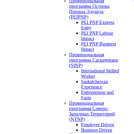
Провинциальная
программа Острова
Принца Эдуарда
(PEIPNP)
PEI PNP Express
Entry
PEI PNP Labour
Impact
PEI PNP Business
Impact
Провинциальная
программа Саскачевана
(SINP)
International Skilled
Worker
Saskatchewan
Experience
Entrepreneur and
Farm
Провинциальная
программа Северо-
Западных Территорий
(NTNP)
Employer Driven
Business Driven