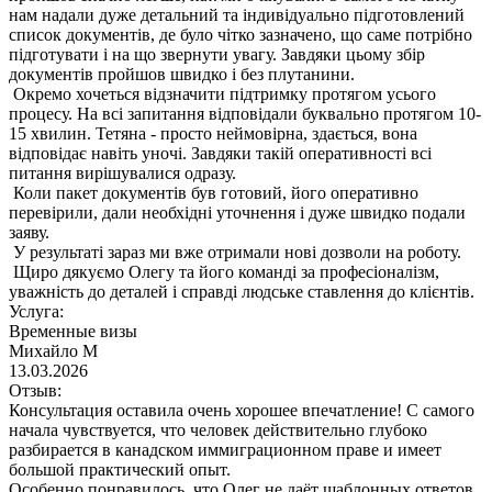
нам надали дуже детальний та індивідуально підготовлений
список документів, де було чітко зазначено, що саме потрібно
підготувати і на що звернути увагу. Завдяки цьому збір
документів пройшов швидко і без плутанини.
Окремо хочеться відзначити підтримку протягом усього
процесу. На всі запитання відповідали буквально протягом 10-
15 хвилин. Тетяна - просто неймовірна, здається, вона
відповідає навіть уночі. Завдяки такій оперативності всі
питання вирішувалися одразу.
Коли пакет документів був готовий, його оперативно
перевірили, дали необхідні уточнення і дуже швидко подали
заяву.
У результаті зараз ми вже отримали нові дозволи на роботу.
Щиро дякуємо Олегу та його команді за професіоналізм,
уважність до деталей і справді людське ставлення до клієнтів.
Услуга:
Временные визы
Михайло M
13.03.2026
Отзыв:
Консультация оставила очень хорошее впечатление! С самого
начала чувствуется, что человек действительно глубоко
разбирается в канадском иммиграционном праве и имеет
большой практический опыт.
Особенно понравилось, что Олег не даёт шаблонных ответов