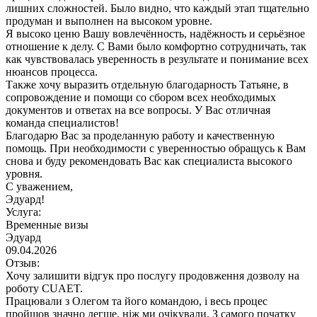
лишних сложностей. Было видно, что каждый этап тщательно
продуман и выполнен на высоком уровне.
Я высоко ценю Вашу вовлечённость, надёжность и серьёзное
отношение к делу. С Вами было комфортно сотрудничать, так
как чувствовалась уверенность в результате и понимание всех
нюансов процесса.
Также хочу выразить отдельную благодарность Татьяне, в
сопровождение и помощи со сбором всех необходимых
документов и ответах на все вопросы. У Вас отличная
команда специалистов!
Благодарю Вас за проделанную работу и качественную
помощь. При необходимости с уверенностью обращусь к Вам
снова и буду рекомендовать Вас как специалиста высокого
уровня.
С уважением,
Эдуард!
Услуга:
Временные визы
Эдуард
09.04.2026
Отзыв:
Хочу залишити відгук про послугу продовження дозволу на
роботу CUAET.
Працювали з Олегом та його командою, і весь процес
пройшов значно легше, ніж ми очікували. З самого початку