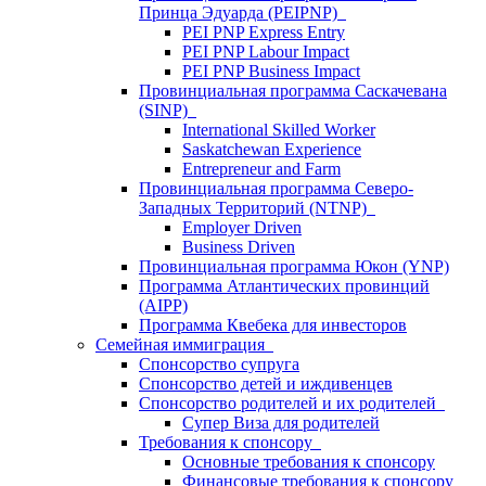
Принца Эдуарда (PEIPNP)
PEI PNP Express Entry
PEI PNP Labour Impact
PEI PNP Business Impact
Провинциальная программа Саскачевана
(SINP)
International Skilled Worker
Saskatchewan Experience
Entrepreneur and Farm
Провинциальная программа Северо-
Западных Территорий (NTNP)
Employer Driven
Business Driven
Провинциальная программа Юкон (YNP)
Программа Атлантических провинций
(AIPP)
Программа Квебека для инвесторов
Семейная иммиграция
Спонсорство супруга
Спонсорство детей и иждивенцев
Спонсорство родителей и их родителей
Супер Виза для родителей
Требования к спонсору
Основные требования к спонсору
Финансовые требования к спонсору