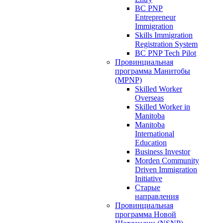
BC PNP
Entrepreneur
Immigration
Skills Immigration
Registration System
BC PNP Tech Pilot
Провинциальная
программа Манитобы
(MPNP)
Skilled Worker
Overseas
Skilled Worker in
Manitoba
Manitoba
International
Education
Business Investor
Morden Community
Driven Immigration
Initiative
Старые
направления
Провинциальная
программа Новой