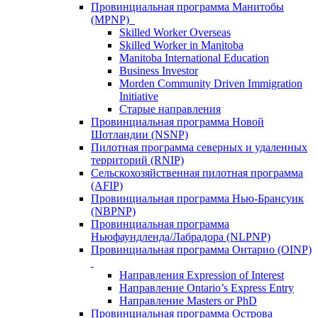
Провинциальная программа Манитобы
(MPNP)
Skilled Worker Overseas
Skilled Worker in Manitoba
Manitoba International Education
Business Investor
Morden Community Driven Immigration
Initiative
Старые направления
Провинциальная программа Новой
Шотландии (NSNP)
Пилотная программа северных и удаленных
территорий (RNIP)
Сельскохозяйственная пилотная программа
(AFIP)
Провинциальная программа Нью-Брансуик
(NBPNP)
Провинциальная программа
Ньюфаундленда/Лабрадора (NLPNP)
Провинциальная программа Онтарио (OINP)
Направления Expression of Interest
Направление Ontario’s Express Entry
Направление Masters or PhD
Провинциальная программа Острова