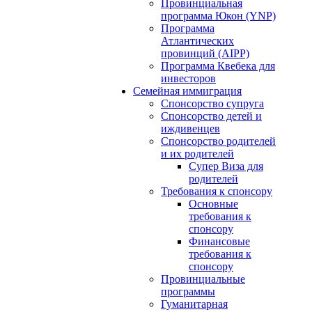
Провинциальная
программа Юкон (YNP)
Программа
Атлантических
провинций (AIPP)
Программа Квебека для
инвесторов
Семейная иммиграция
Спонсорство супруга
Спонсорство детей и
иждивенцев
Спонсорство родителей
и их родителей
Супер Виза для
родителей
Требования к спонсору
Основные
требования к
спонсору
Финансовые
требования к
спонсору
Провинциальные
программы
Гуманитарная