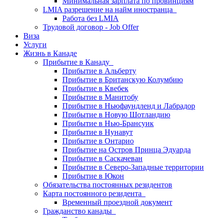
Минимальная зарплата по провинциям
LMIA разрешение на найм иностранца
Работа без LMIA
Трудовой договор - Job Offer
Виза
Услуги
Жизнь в Канаде
Прибытие в Канаду
Прибытие в Альберту
Прибытие в Британскую Колумбию
Прибытие в Квебек
Прибытие в Манитобу
Прибытие в Ньюфаундленд и Лабрадор
Прибытие в Новую Шотландию
Прибытие в Нью-Брансуик
Прибытие в Нунавут
Прибытие в Онтарио
Прибытие на Остров Принца Эдуарда
Прибытие в Саскачеван
Прибытие в Северо-Западные территории
Прибытие в Юкон
Обязательства постоянных резидентов
Карта постоянного резидента
Временный проездной документ
Гражданство канады