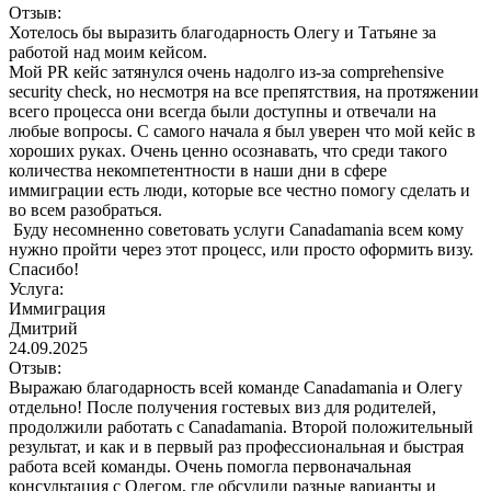
Отзыв:
Хотелось бы выразить благодарность Олегу и Татьяне за
работой над моим кейсом.
Мой PR кейс затянулся очень надолго из-за comprehensive
security check, но несмотря на все препятствия, на протяжении
всего процесса они всегда были доступны и отвечали на
любые вопросы. С самого начала я был уверен что мой кейс в
хороших руках. Очень ценно осознавать, что среди такого
количества некомпетентности в наши дни в сфере
иммиграции есть люди, которые все честно помогу сделать и
во всем разобраться.
Буду несомненно советовать услуги Canadamania всем кому
нужно пройти через этот процесс, или просто оформить визу.
Спасибо!
Услуга:
Иммиграция
Дмитрий
24.09.2025
Отзыв:
Выражаю благодарность всей команде Canadamania и Олегу
отдельно! После получения гостевых виз для родителей,
продолжили работать с Canadamania. Второй положительный
результат, и как и в первый раз профессиональная и быстрая
работа всей команды. Очень помогла первоначальная
консультация с Олегом, где обсудили разные варианты и