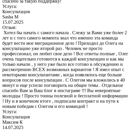
спасибо за такую поддержку!
Услуга:
Консультация
Sasha M
15.07.2025
Отзыв:
Хотел бы начать с самого начала . Слежу за Вами уже более 2
лет и с того самого момента знал что именно эта команда
будет вести мое миграционное дело ! Приходил до Олега на
консультацию уже второй раз . Человек не просто
профессионал, он любит свое дело ! Все ответы полные , Олег
очень тщательно готовится к каждой консультации и как мы
только начали , у него уже было все готово к обсуждению и
рассмотрению ВСЕХ возможных вариантов ! Я имел опыт с
некоторыми консультантами , когда появлялось еще больше
вопросов после консультации . С Олегом мы вложились в 40
минут и еще успели поговорить на общие темы . Отдельное
спасибо Вам за Ваш блог в инстаграме !!! Вы невероятные
молодцы ! Просто тонны полезной и бесплатной информации
! Ну и в конечном итоге , подписали контракт и на пути к
новым победам с Олегом и его командой !
Услуга:
Консультация
Максим К
14.07.2025