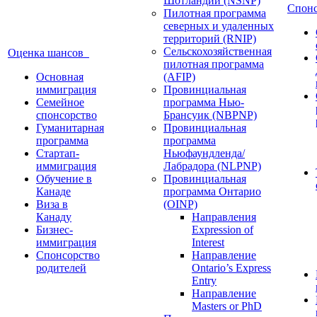
Шотландии (NSNP)
Спон
Пилотная программа
северных и удаленных
территорий (RNIP)
Сельскохозяйственная
Оценка шансов
пилотная программа
Основная
(AFIP)
иммиграция
Провинциальная
Семейное
программа Нью-
спонсорство
Брансуик (NBPNP)
Гуманитарная
Провинциальная
программа
программа
Стартап-
Ньюфаундленда/
иммиграция
Лабрадора (NLPNP)
Обучение в
Провинциальная
Канаде
программа Онтарио
Виза в
(OINP)
Канаду
Направления
Бизнес-
Expression of
иммиграция
Interest
Спонсорство
Направление
родителей
Ontario’s Express
Entry
Направление
Masters or PhD