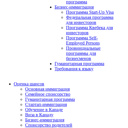
программа
Бизнес-иммиграция
Программа Start-Up Visa
Федеральная программа
для инвесторов
Программа Квебека для
инвесторов
Программа Self-
Employed Persons
Провинциальные
программы для
бизнесменов
Гуманитарная программа
Требования к языку
Оценка шансов
Основная иммиграция
Семейное спонсорство
Гуманитарная программа
Стартап-иммиграция
Обучение в Канаде
Виза в Канаду
Бизнес-иммиграция
Спонсорство родителей