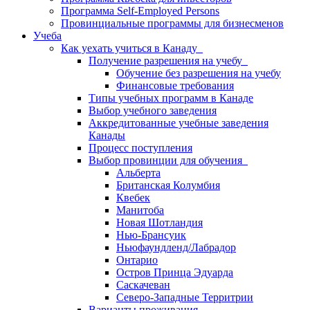
Программа Self-Employed Persons
Провинциальные программы для бизнесменов
Учеба
Как уехать учиться в Канаду
Получение разрешения на учебу
Обучение без разрешения на учебу
Финансовые требования
Типы учебных программ в Канаде
Выбор учебного заведения
Аккредитованные учебные заведения
Канады
Процесс поступления
Выбор провинции для обучения
Альберта
Британская Колумбия
Квебек
Манитоба
Новая Шотландия
Нью-Брансуик
Ньюфаундленд/Лабрадор
Онтарио
Остров Принца Эдуарда
Саскачеван
Северо-Западные Территрии
Варианты проживания