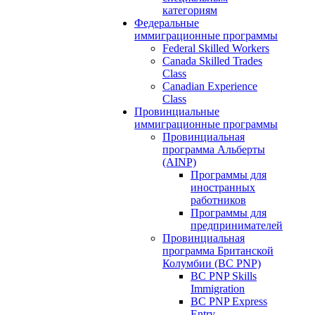
категориям
Федеральные
иммиграционные программы
Federal Skilled Workers
Canada Skilled Trades
Class
Canadian Experience
Class
Провинциальные
иммиграционные программы
Провинциальная
программа Альберты
(AINP)
Программы для
иностранных
работников
Программы для
предпринимателей
Провинциальная
программа Британской
Колумбии (BC PNP)
BC PNP Skills
Immigration
BC PNP Express
Entry