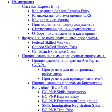
Иммиграция
Система Express Entry
Калькулятор баллов Express Entry
Комплексная система оценки CRS
Как увеличить баллы
Приглашение на подачу документов
Статистика выданных приглашений
Отборы по специальным категориям
Федеральные иммиграционные программы
Federal Skilled Workers
Canada Skilled Trades Class
Canadian Experience Class
Провинциальные иммиграционные программы
Провинциальная программа Альберты
(AINP)
Программы для иностранных
работников
Программы для предпринимателей
Провинциальная программа Британской
Колумбии (BC PNP)
BC PNP Skills Immigration
BC PNP Express Entry
BC PNP Entrepreneur Immigration
Skills Immigration Registration System
BC PNP Tech Pilot