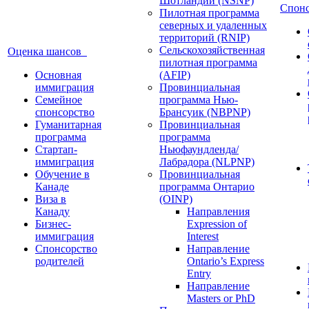
Шотландии (NSNP)
Спон
Пилотная программа
северных и удаленных
территорий (RNIP)
Сельскохозяйственная
Оценка шансов
пилотная программа
Основная
(AFIP)
иммиграция
Провинциальная
Семейное
программа Нью-
спонсорство
Брансуик (NBPNP)
Гуманитарная
Провинциальная
программа
программа
Стартап-
Ньюфаундленда/
иммиграция
Лабрадора (NLPNP)
Обучение в
Провинциальная
Канаде
программа Онтарио
Виза в
(OINP)
Канаду
Направления
Бизнес-
Expression of
иммиграция
Interest
Спонсорство
Направление
родителей
Ontario’s Express
Entry
Направление
Masters or PhD