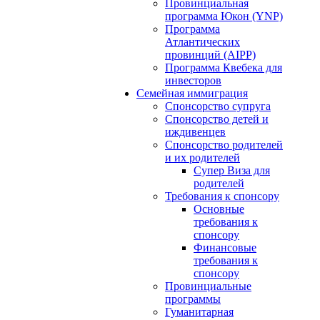
Провинциальная
программа Юкон (YNP)
Программа
Атлантических
провинций (AIPP)
Программа Квебека для
инвесторов
Семейная иммиграция
Спонсорство супруга
Спонсорство детей и
иждивенцев
Спонсорство родителей
и их родителей
Супер Виза для
родителей
Требования к спонсору
Основные
требования к
спонсору
Финансовые
требования к
спонсору
Провинциальные
программы
Гуманитарная