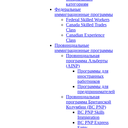
категориям
Федеральные
иммиграционные программы
Federal Skilled Workers
Canada Skilled Trades
Class
Canadian Experience
Class
Провинциальные
иммиграционные программы
Провинциальная
программа Альберты
(AINP)
Программы для
иностранных
работников
Программы для
предпринимателей
Провинциальная
программа Британской
Колумбии (BC PNP)
BC PNP Skills
Immigration
BC PNP Express
Entry