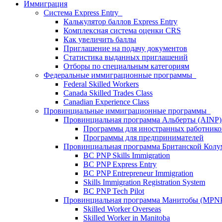
Иммиграция
Система Express Entry
Калькулятор баллов Express Entry
Комплексная система оценки CRS
Как увеличить баллы
Приглашение на подачу документов
Статистика выданных приглашений
Отборы по специальным категориям
Федеральные иммиграционные программы
Federal Skilled Workers
Canada Skilled Trades Class
Canadian Experience Class
Провинциальные иммиграционные программы
Провинциальная программа Альберты (AINP
Программы для иностранных работнико
Программы для предпринимателей
Провинциальная программа Британской Кол
BC PNP Skills Immigration
BC PNP Express Entry
BC PNP Entrepreneur Immigration
Skills Immigration Registration System
BC PNP Tech Pilot
Провинциальная программа Манитобы (MP
Skilled Worker Overseas
Skilled Worker in Manitoba