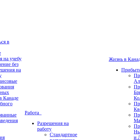
ься в
е
я на учебу
Жизнь в Кан
ение без
ешения на
Прибыти
у
Пр
ансовые
Ал
ования
Пр
бных
Бр
в Канаде
Ко
бного
Пр
Кв
Работа
ованные
Пр
аведения
Ма
Разрешения на
Пр
работу
Нь
Стандартное
ия
и 