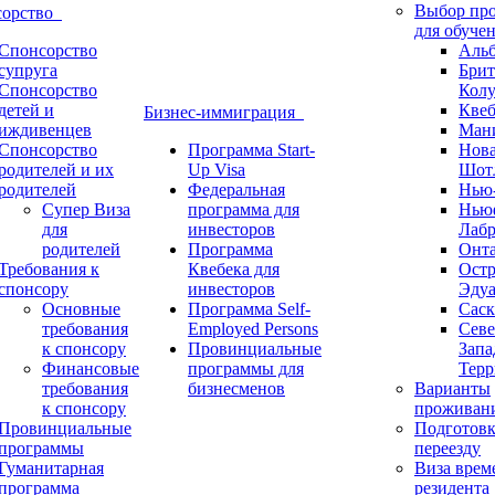
Выбор пр
сорство
для обуче
Спонсорство
Альб
супруга
Брит
Спонсорство
Кол
детей и
Квеб
Бизнес-иммиграция
иждивенцев
Ман
Спонсорство
Программа Start-
Нов
родителей и их
Up Visa
Шот
родителей
Федеральная
Нью
Супер Виза
программа для
Нью
для
инвесторов
Лабр
родителей
Программа
Онт
Требования к
Квебека для
Ост
спонсору
инвесторов
Эдуа
Основные
Программа Self-
Саск
требования
Employed Persons
Севе
к спонсору
Провинциальные
Запа
Финансовые
программы для
Терр
требования
бизнесменов
Варианты
к спонсору
проживан
Провинциальные
Подготовк
программы
переезду
Гуманитарная
Виза врем
программа
резидента