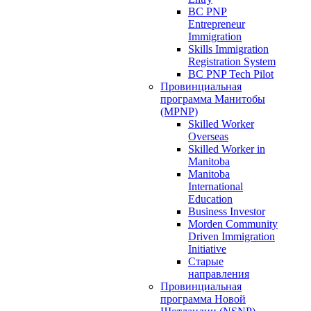
BC PNP
Entrepreneur
Immigration
Skills Immigration
Registration System
BC PNP Tech Pilot
Провинциальная
программа Манитобы
(MPNP)
Skilled Worker
Overseas
Skilled Worker in
Manitoba
Manitoba
International
Education
Business Investor
Morden Community
Driven Immigration
Initiative
Старые
направления
Провинциальная
программа Новой