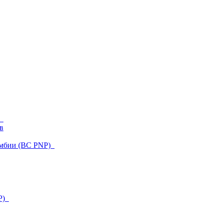
)
в
умбии (BC PNP)
NP)