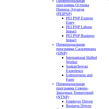
Провинциальная
программа Острова
Принца Эдуарда
(PEIPNP)
PEI PNP Express
Entry
PEI PNP Labour
Impact
PEI PNP Business
Impact
Провинциальная
программа Саскачевана
(SINP)
International Skilled
Worker
Saskatchewan
Experience
Entrepreneur and
Farm
Провинциальная
программа Северо-
Западных Территорий
(NTNP)
Employer Driven
Business Driven