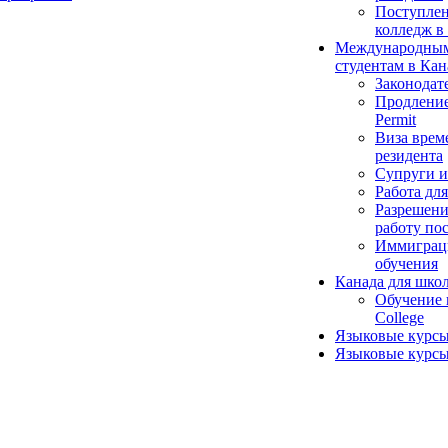
Поступлен
колледж в 
Международны
студентам в Кан
Законодат
Продление
Permit
Виза врем
резидента
Супруги и
Работа для
Разрешени
работу по
Иммиграц
обучения
Канада для шко
Обучение 
College
Языковые курсы
Языковые курсы