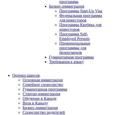
программа
Бизнес-иммиграция
Программа Start-Up Visa
Федеральная программа
для инвесторов
Программа Квебека для
инвесторов
Программа Self-
Employed Persons
Провинциальные
программы для
бизнесменов
Гуманитарная программа
Требования к языку
Оценка шансов
Основная иммиграция
Семейное спонсорство
Гуманитарная программа
Стартап-иммиграция
Обучение в Канаде
Виза в Канаду
Бизнес-иммиграция
Спонсорство родителей