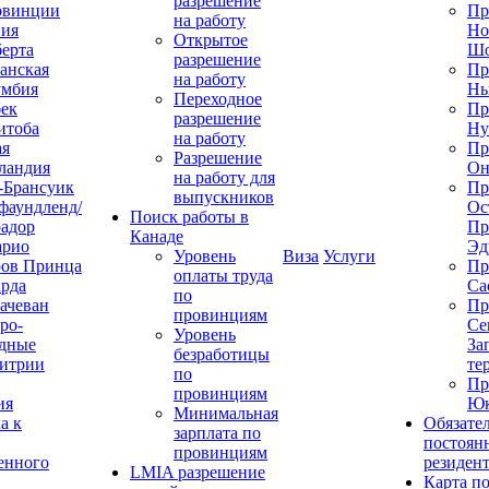
разрешение
овинции
Пр
на работу
ния
Но
Открытое
ерта
Шо
разрешение
анская
Пр
на работу
умбия
Нь
Переходное
ек
Пр
разрешение
итоба
Ну
на работу
ая
Пр
Разрешение
ландия
Он
на работу для
-Брансуик
Пр
выпускников
фаундленд/
Ос
Поиск работы в
адор
Пр
Канаде
арио
Эд
Уровень
Виза
Услуги
ров Принца
Пр
оплаты труда
рда
Са
по
ачеван
Пр
провинциям
ро-
Се
Уровень
дные
За
безработицы
итрии
те
по
Пр
провинциям
ия
Юк
Минимальная
а к
Обязате
зарплата по
постоян
провинциям
енного
резиден
LMIA разрешение
Карта п