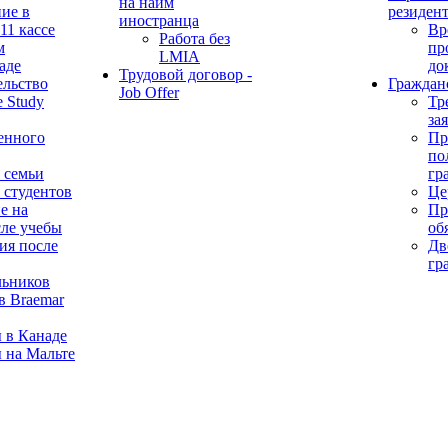
на найм
ие в
резиден
иностранца
11 кассе
Вр
Работа без
м
пр
LMIA
аде
до
Трудовой договор -
ельство
Граждан
Job Offer
 Study
Тр
за
енного
Пр
по
 семьи
гр
 студентов
Це
е на
Пр
сле учебы
об
ия после
Дв
гр
льников
в Braemar
 в Канаде
 на Мальте