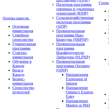
Шотландии (NSNP)
Спон
Пилотная программа
северных и удаленных
территорий (RNIP)
Сельскохозяйственная
Оценка шансов
пилотная программа
Основная
(AFIP)
иммиграция
Провинциальная
Семейное
программа Нью-
спонсорство
Брансуик (NBPNP)
Гуманитарная
Провинциальная
программа
программа
Стартап-
Ньюфаундленда/
иммиграция
Лабрадора (NLPNP)
Обучение в
Провинциальная
Канаде
программа Онтарио
Виза в
(OINP)
Канаду
Направления
Бизнес-
Expression of
иммиграция
Interest
Спонсорство
Направление
родителей
Ontario’s Express
Entry
Направление
Masters or PhD