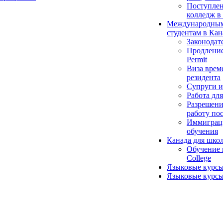
Поступлен
колледж в 
Международны
студентам в Кан
Законодат
Продление
Permit
Виза врем
резидента
Супруги и
Работа для
Разрешени
работу по
Иммиграц
обучения
Канада для шко
Обучение 
College
Языковые курсы
Языковые курсы