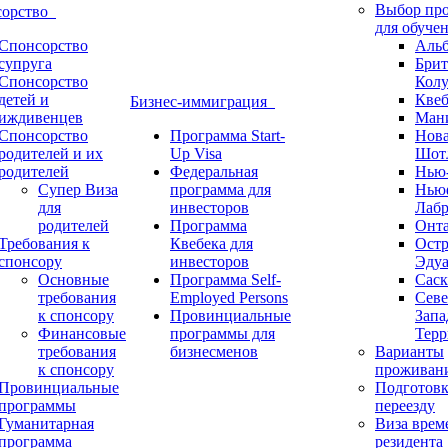
Выбор пр
сорство
для обуче
Спонсорство
Альб
супруга
Брит
Спонсорство
Кол
детей и
Квеб
Бизнес-иммиграция
иждивенцев
Ман
Спонсорство
Программа Start-
Нов
родителей и их
Up Visa
Шот
родителей
Федеральная
Нью
Супер Виза
программа для
Нью
для
инвесторов
Лабр
родителей
Программа
Онт
Требования к
Квебека для
Ост
спонсору
инвесторов
Эдуа
Основные
Программа Self-
Саск
требования
Employed Persons
Севе
к спонсору
Провинциальные
Запа
Финансовые
программы для
Терр
требования
бизнесменов
Варианты
к спонсору
проживан
Провинциальные
Подготовк
программы
переезду
Гуманитарная
Виза врем
программа
резидента