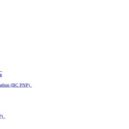
)
в
умбии (BC PNP)
NP)