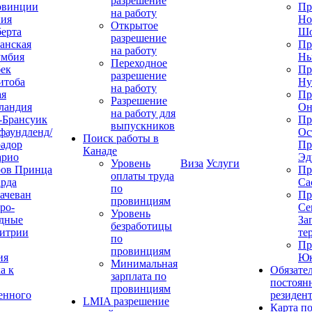
разрешение
овинции
Пр
на работу
ния
Но
Открытое
ерта
Шо
разрешение
анская
Пр
на работу
умбия
Нь
Переходное
ек
Пр
разрешение
итоба
Ну
на работу
ая
Пр
Разрешение
ландия
Он
на работу для
-Брансуик
Пр
выпускников
фаундленд/
Ос
Поиск работы в
адор
Пр
Канаде
арио
Эд
Уровень
Виза
Услуги
ров Принца
Пр
оплаты труда
рда
Са
по
ачеван
Пр
провинциям
ро-
Се
Уровень
дные
За
безработицы
итрии
те
по
Пр
провинциям
ия
Юк
Минимальная
а к
Обязате
зарплата по
постоян
провинциям
енного
резиден
LMIA разрешение
Карта п