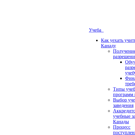
Учеба
Как уехать учит
Канаду
Получени
разрешени
Обуч
разр
учеб
Фин
треб
Типы уче
программ 
Выбор уче
заведения
Аккредит
учебные з
Канады
Процесс
поступлен