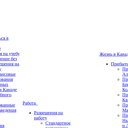
ься в
е
я на учебу
Жизнь в Кан
ение без
ешения на
Прибыти
у
Пр
ансовые
Ал
ования
Пр
бных
Бр
в Канаде
Ко
бного
Пр
Кв
Работа
ованные
Пр
аведения
Ма
Разрешения на
Пр
работу
Нь
Стандартное
ия
и 