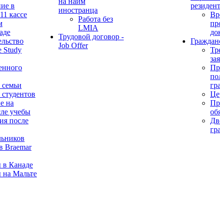
на найм
ие в
резиден
иностранца
11 кассе
Вр
Работа без
м
пр
LMIA
аде
до
Трудовой договор -
ельство
Граждан
Job Offer
 Study
Тр
за
енного
Пр
по
 семьи
гр
 студентов
Це
е на
Пр
сле учебы
об
ия после
Дв
гр
льников
в Braemar
 в Канаде
 на Мальте