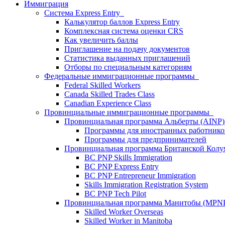
Иммиграция
Система Express Entry
Калькулятор баллов Express Entry
Комплексная система оценки CRS
Как увеличить баллы
Приглашение на подачу документов
Статистика выданных приглашений
Отборы по специальным категориям
Федеральные иммиграционные программы
Federal Skilled Workers
Canada Skilled Trades Class
Canadian Experience Class
Провинциальные иммиграционные программы
Провинциальная программа Альберты (AINP
Программы для иностранных работнико
Программы для предпринимателей
Провинциальная программа Британской Кол
BC PNP Skills Immigration
BC PNP Express Entry
BC PNP Entrepreneur Immigration
Skills Immigration Registration System
BC PNP Tech Pilot
Провинциальная программа Манитобы (MP
Skilled Worker Overseas
Skilled Worker in Manitoba