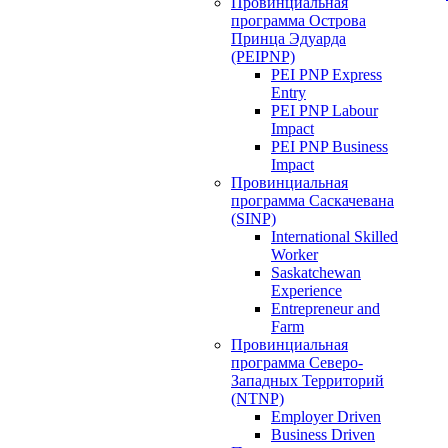
Провинциальная
программа Острова
Принца Эдуарда
(PEIPNP)
PEI PNP Express
Entry
PEI PNP Labour
Impact
PEI PNP Business
Impact
Провинциальная
программа Саскачевана
(SINP)
International Skilled
Worker
Saskatchewan
Experience
Entrepreneur and
Farm
Провинциальная
программа Северо-
Западных Территорий
(NTNP)
Employer Driven
Business Driven