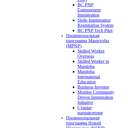
BC PNP
Entrepreneur
Immigration
Skills Immigration
Registration System
BC PNP Tech Pilot
Провинциальная
программа Манитобы
(MPNP)
Skilled Worker
Overseas
Skilled Worker in
Manitoba
Manitoba
International
Education
Business Investor
Morden Community
Driven Immigration
Initiative
Старые
направления
Провинциальная
программа Новой