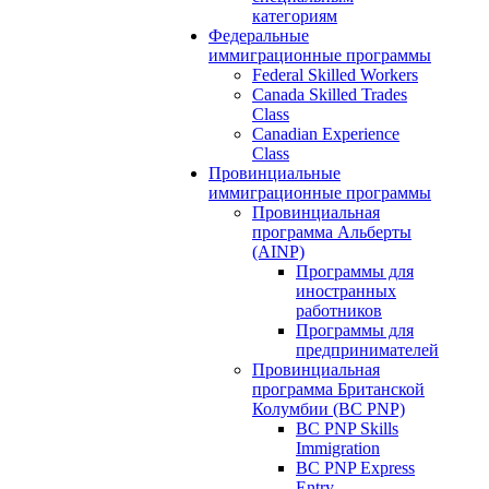
категориям
Федеральные
иммиграционные программы
Federal Skilled Workers
Canada Skilled Trades
Class
Canadian Experience
Class
Провинциальные
иммиграционные программы
Провинциальная
программа Альберты
(AINP)
Программы для
иностранных
работников
Программы для
предпринимателей
Провинциальная
программа Британской
Колумбии (BC PNP)
BC PNP Skills
Immigration
BC PNP Express
Entry