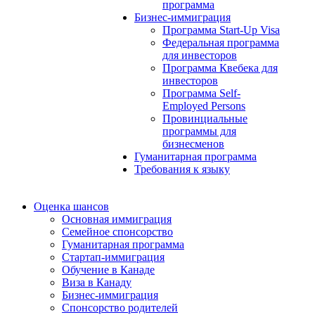
программа
Бизнес-иммиграция
Программа Start-Up Visa
Федеральная программа
для инвесторов
Программа Квебека для
инвесторов
Программа Self-
Employed Persons
Провинциальные
программы для
бизнесменов
Гуманитарная программа
Требования к языку
Оценка шансов
Основная иммиграция
Семейное спонсорство
Гуманитарная программа
Стартап-иммиграция
Обучение в Канаде
Виза в Канаду
Бизнес-иммиграция
Спонсорство родителей