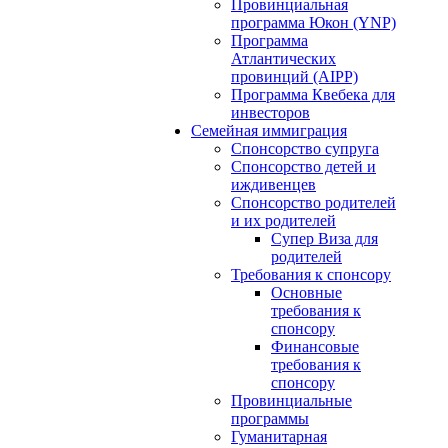
Провинциальная
программа Юкон (YNP)
Программа
Атлантических
провинций (AIPP)
Программа Квебека для
инвесторов
Семейная иммиграция
Спонсорство супруга
Спонсорство детей и
иждивенцев
Спонсорство родителей
и их родителей
Супер Виза для
родителей
Требования к спонсору
Основные
требования к
спонсору
Финансовые
требования к
спонсору
Провинциальные
программы
Гуманитарная